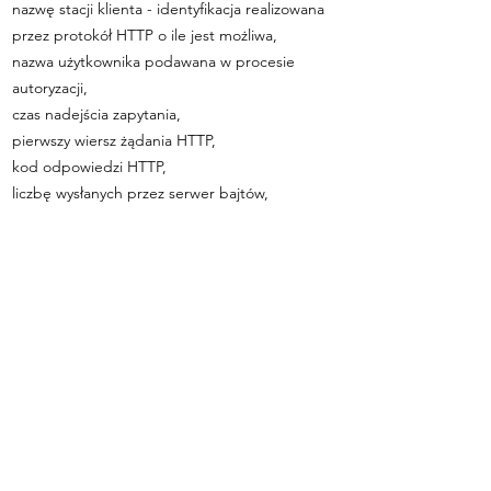
nazwę stacji klienta - identyfikacja realizowana
przez protokół HTTP o ile jest możliwa,
nazwa użytkownika podawana w procesie
autoryzacji,
czas nadejścia zapytania,
pierwszy wiersz żądania HTTP,
kod odpowiedzi HTTP,
liczbę wysłanych przez serwer bajtów,
adres URL strony poprzednio odwiedzanej
przez użytkownika (referer link) - w przypadku
gdy przejście do strony Urzędu nastąpiło przez
odnośnik,
informacje o przeglądarce użytkownika,
informacje o błędach, jakie nastąpiły przy
realizacji transakcji HTTP.
Dane te nie są kojarzone z konkretnymi
osobami przeglądającymi strony Fundacji. Dla
zapewnienia jak najwyższej jakości serwisu,