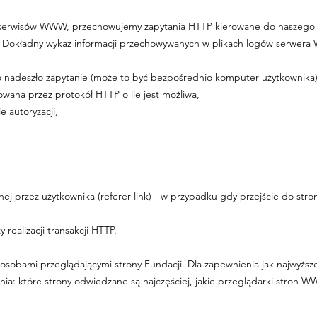
ci serwisów WWW, przechowujemy zapytania HTTP kierowane do naszego 
. Dokładny wykaz informacji przechowywanych w plikach logów serwera
o nadeszło zapytanie (może to być bezpośrednio komputer użytkownika
izowana przez protokół HTTP o ile jest możliwa,
 autoryzacji,
j przez użytkownika (referer link) - w przypadku gdy przejście do stro
 realizacji transakcji HTTP.
osobami przeglądającymi strony Fundacji. Dla zapewnienia jak najwyższej
lenia: które strony odwiedzane są najczęściej, jakie przeglądarki stron 