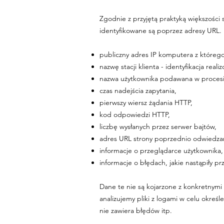
Zgodnie z przyjętą praktyką większoś
identyfikowane są poprzez adresy URL
publiczny adres IP komputera z któreg
nazwę stacji klienta - identyfikacja real
nazwa użytkownika podawana w procesie
czas nadejścia zapytania,
pierwszy wiersz żądania HTTP,
kod odpowiedzi HTTP,
liczbę wysłanych przez serwer bajtów,
adres URL strony poprzednio odwiedzane
informacje o przeglądarce użytkownika,
informacje o błędach, jakie nastąpiły przy
Dane te nie są kojarzone z konkretnymi 
analizujemy pliki z logami w celu okreś
nie zawiera błędów itp.