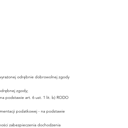
j. wyrażonej odrębnie dobrowolnej zgody
 odrębnej zgody;
a podstawie art. 6 ust. 1 lit. b) RODO
umentacji podatkowej - na podstawie
gólności zabezpieczenia dochodzenia