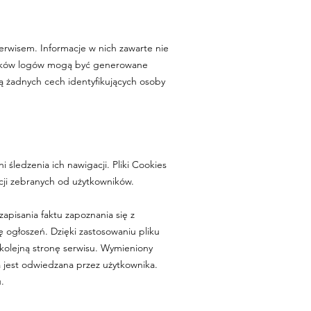
erwisem. Informacje w nich zawarte nie
plików logów mogą być generowane
ą żadnych cech identyfikujących osoby
 śledzenia ich nawigacji. Pliki Cookies
cji zebranych od użytkowników.
pisania faktu zapoznania się z
ę ogłoszeń. Dzięki zastosowaniu pliku
a kolejną stronę serwisu. Wymieniony
ona jest odwiedzana przez użytkownika.
.