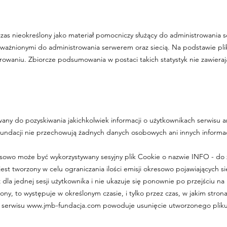
as nieokreślony jako materiał pomocniczy służący do administrowania s
ważnionymi do administrowania serwerem oraz siecią. Na podstawie 
rowaniu. Zbiorcze podsumowania w postaci takich statystyk nie zawieraj
ny do pozyskiwania jakichkolwiek informacji o użytkownikach serwisu ani
undacji nie przechowują żadnych danych osobowych ani innych informa
owo może być wykorzystywany sesyjny plik Cookie o nazwie INFO - do za
est tworzony w celu ograniczania ilości emisji okresowo pojawiających si
z dla jednej sesji użytkownika i nie ukazuje się ponownie po przejściu n
orzony, to występuje w określonym czasie, i tylko przez czas, w jakim str
ą serwisu
www.jmb-fundacja.com
powoduje usunięcie utworzonego pliku