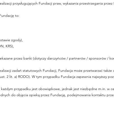
ealizacji przysługujących Fundacji praw, wykazania przestrzegania prze
Fundację to:
dstawie zgody),
ON, KRS),
rzekazane przez banki (dotyczy darczyńców / partnerów / sponsorów / ko
ealizacji zadań statutowych Fundacji, Fundacja może przetwarzać takż
ust. 2 lit. a) RODO). W tym przypadku Fundacja zapewnia najwyższy po
ażdym przypadku jest obowiązkowe, jednak jest niezbędne m.in. w celu
będnych do objęcia opieką przez Fundację, podejmowania kontaktu prze