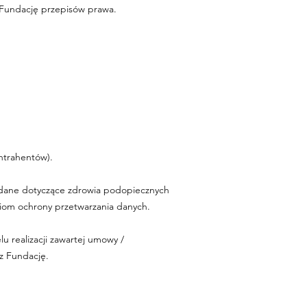
z Fundację przepisów prawa.
ntrahentów).
e dane dotyczące zdrowia podopiecznych
ziom ochrony przetwarzania danych.
 realizacji zawartej umowy /
z Fundację.