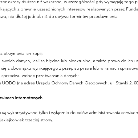
ez okresy dłuższe niż wskazane, w szczególności gdy wymagają tego p
ikających z prawnie uzasadnionych interesów realizowanych przez Fundac
wa, nie dłużej jednak niż do upływu terminów przedawnienia.
 otrzymania ich kopii;
swoich danych, jeśli są błędne lub nieaktualne, a także prawo do ich us
 się z obowiązku wynikającego z przepisu prawa lub w ramach sprawowa
ia sprzeciwu wobec przetwarzania danych;
es UODO (na adres Urzędu Ochrony Danych Osobowych, ul. Stawki 2, 00
erwisach internetowych
ą wykorzystywane tylko i wyłącznie do celów administrowania serwisem
kiejkolwiek trzeciej strony.